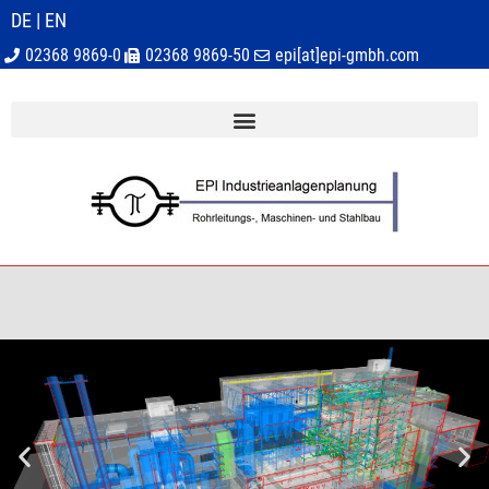
DE
|
EN
02368 9869-0
02368 9869-50
epi[at]epi-gmbh.com